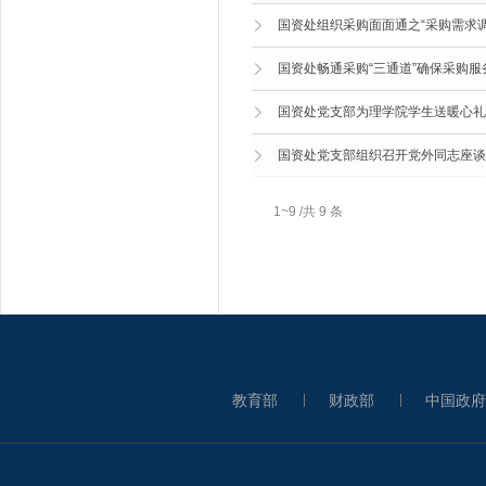
国资处组织采购面面通之“采购需求调
国资处畅通采购“三通道”确保采购服
国资处党支部为理学院学生送暖心礼
国资处党支部组织召开党外同志座谈
1~9 /共 9 条
教育部
财政部
中国政府