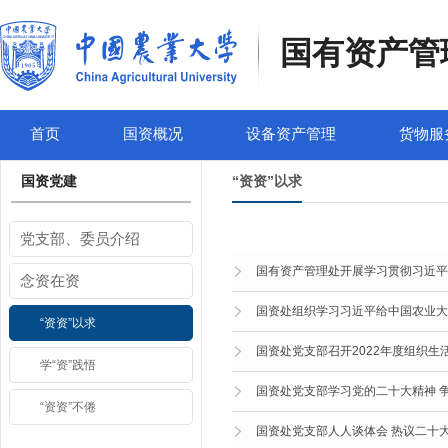
国有资产管
首页
国资概况
设备资产管理
货物服
国资党建
“资资”以求
党支部、委员介绍
国有资产管理处开展学习贯彻习近平
念资在资
国资处组织学习习近平给中国农业大
“资资”以求
国资处党支部召开2022年度组织生
学“资”践悟
国资处党支部学习党的二十大精神 
“资资”不倦
国资处党支部人人谈体会 热议二十