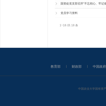
国资处党支部召开“不忘初心、牢记
党员学习资料
1~18 /共 18 条
教育部
财政部
中国政府
中国农业大学国有资产管